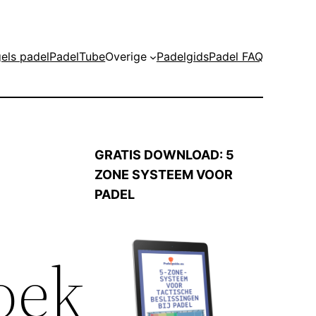
els padel
PadelTube
Overige
Padelgids
Padel FAQ
GRATIS DOWNLOAD: 5
ZONE SYSTEEM VOOR
PADEL
oek