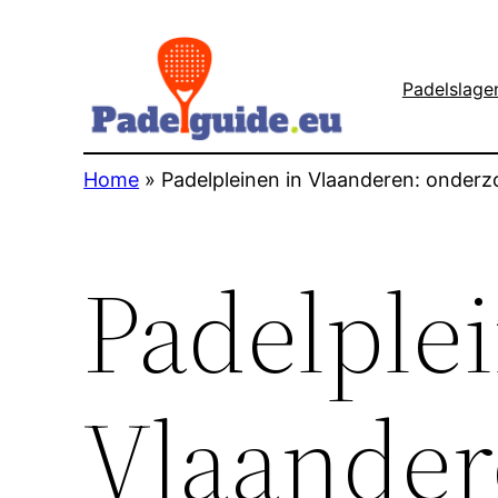
Ga
naar
de
Padelslage
inhoud
Home
»
Padelpleinen in Vlaanderen: onder
Padelple
Vlaander