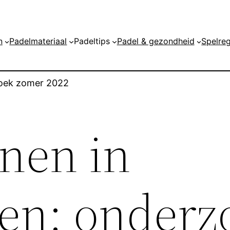
n
Padelmateriaal
Padeltips
Padel & gezondheid
Spelreg
zoek zomer 2022
inen in
en: onderz