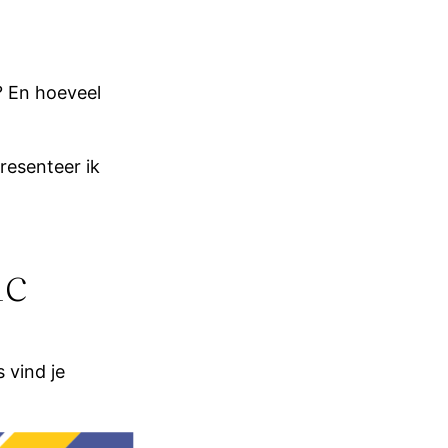
n? En hoeveel
resenteer ik
ic
 vind je