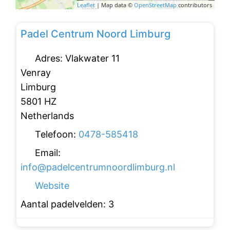
Leaflet
| Map data ©
OpenStreetMap
contributors
Favo
Padelclubs
Padel Centrum Noord Limburg
Adres:
Vlakwater 11
Venray
Limburg
5801 HZ
Netherlands
Telefoon:
0478-585418
Email:
info
@
padelcentrumnoordlimburg.nl
Website
Aantal padelvelden:
3