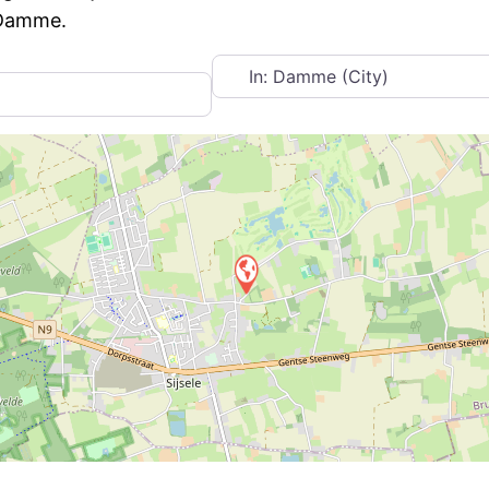
 Damme.
Near