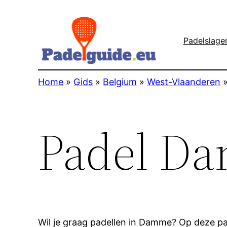
Padelslage
Home
»
Gids
»
Belgium
»
West-Vlaanderen
Padel D
Wil je graag padellen in Damme? Op deze pag