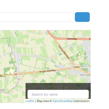
Search
Leaflet
| Map data ©
OpenStreetMap
contributors