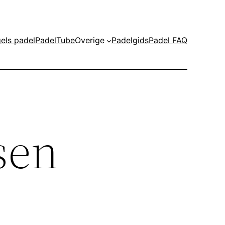
els padel
PadelTube
Overige
Padelgids
Padel FAQ
sen