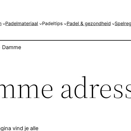
n
Padelmateriaal
Padeltips
Padel & gezondheid
Spelreg
»
Damme
amme adres
ina vind je alle