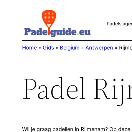
Padelslage
Home
»
Gids
»
Belgium
»
Antwerpen
»
Rijm
Padel Ri
Wil je graag padellen in Rijmenam? Op deze p