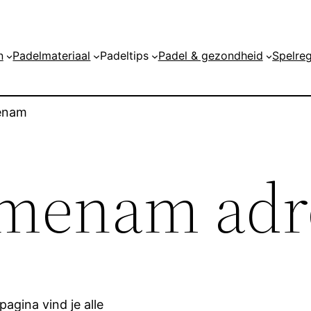
n
Padelmateriaal
Padeltips
Padel & gezondheid
Spelreg
enam
jmenam adr
agina vind je alle