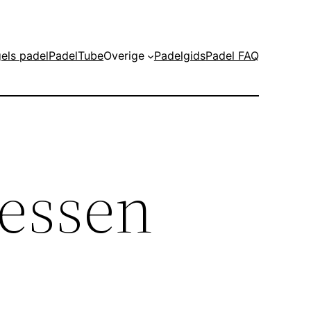
els padel
PadelTube
Overige
Padelgids
Padel FAQ
essen