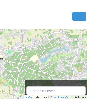
Search
Leaflet
| Map data ©
OpenStreetMap
contributors