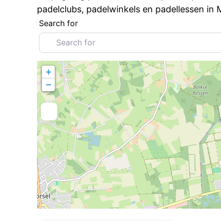
padelclubs, padelwinkels en padellessen in 
Search for
+
−
Favorite
Padelclubs