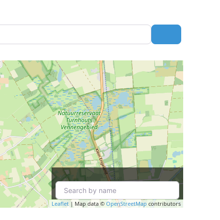
Search
Leaflet
| Map data ©
OpenStreetMap
contributors