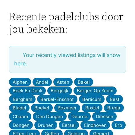
Recente padelclubs door
jou bekeken:
Your recently viewed listings will show
here.
Alphen
Andel
Asten
Bakel
Beek En Donk
Bergeijk
Bergen Op Zoom
Berghem
Berkel-Enschot
Berlicum
Best
Bladel
Boekel
Boxmeer
Boxtel
Breda
Chaam
Den Dungen
Deurne
Diessen
Dongen
Drunen
Eersel
Eindhoven
Erp
Etten-Leur
Geffen
Geldrop
Gemert