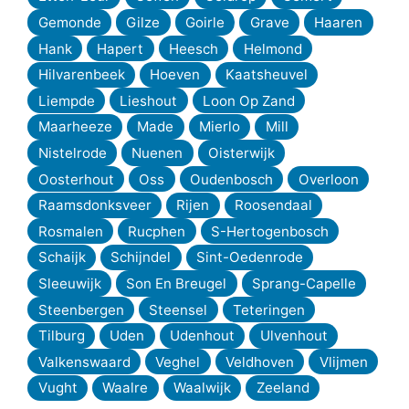
Gemonde
Gilze
Goirle
Grave
Haaren
Hank
Hapert
Heesch
Helmond
Hilvarenbeek
Hoeven
Kaatsheuvel
Liempde
Lieshout
Loon Op Zand
Maarheeze
Made
Mierlo
Mill
Nistelrode
Nuenen
Oisterwijk
Oosterhout
Oss
Oudenbosch
Overloon
Raamsdonksveer
Rijen
Roosendaal
Rosmalen
Rucphen
S-Hertogenbosch
Schaijk
Schijndel
Sint-Oedenrode
Sleeuwijk
Son En Breugel
Sprang-Capelle
Steenbergen
Steensel
Teteringen
Tilburg
Uden
Udenhout
Ulvenhout
Valkenswaard
Veghel
Veldhoven
Vlijmen
Vught
Waalre
Waalwijk
Zeeland