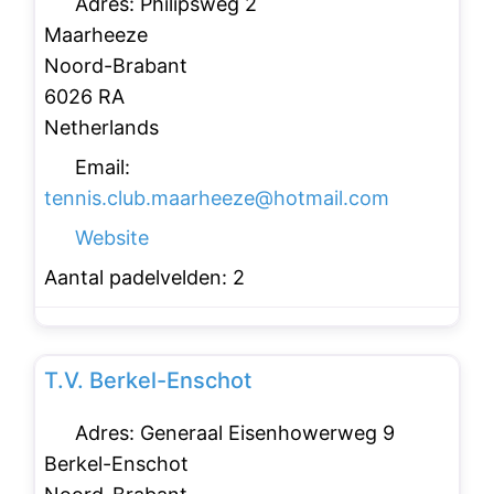
Adres:
Philipsweg 2
Maarheeze
Noord-Brabant
6026 RA
Netherlands
Email:
tennis.club.maarheeze
@
hotmail.com
Website
Aantal padelvelden:
2
Favo
Padelclubs
T.V. Berkel-Enschot
Adres:
Generaal Eisenhowerweg 9
Berkel-Enschot