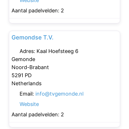
Website
Aantal padelvelden:
2
Favo
Padelclubs
Gemondse T.V.
Adres:
Kaal Hoefsteeg 6
Gemonde
Noord-Brabant
5291 PD
Netherlands
Email:
info
@
tvgemonde.nl
Website
Aantal padelvelden:
2