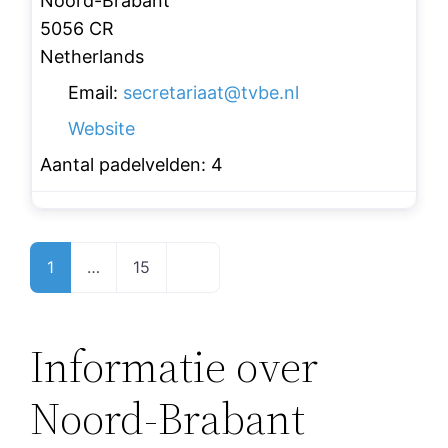
Noord-Brabant
5056 CR
Netherlands
Email:
secretariaat
@
tvbe.nl
Website
Aantal padelvelden:
4
Posts
Older posts
1
…
15
navigation
Informatie over
Noord-Brabant