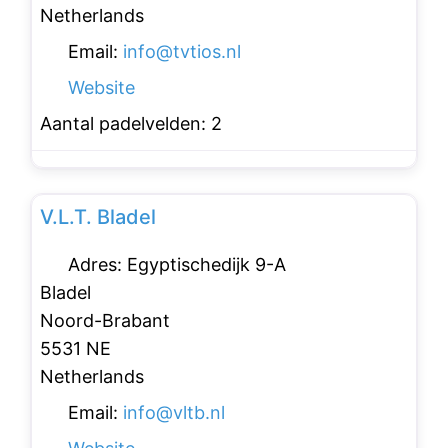
Netherlands
Email:
info
@
tvtios.nl
Website
Aantal padelvelden:
2
Favo
Padelclubs
V.L.T. Bladel
Adres:
Egyptischedijk 9-A
Bladel
Noord-Brabant
5531 NE
Netherlands
Email:
info
@
vltb.nl