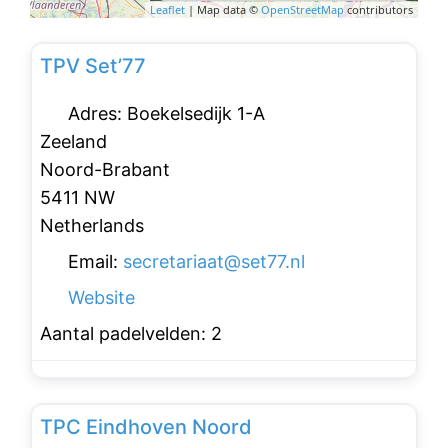
Leaflet
| Map data ©
OpenStreetMap
contributors
Favo
Padelclubs
TPV Set’77
Adres:
Boekelsedijk 1-A
Zeeland
Noord-Brabant
5411 NW
Netherlands
Email:
secretariaat
@
set77.nl
Website
Aantal padelvelden:
2
Favo
Padelclubs
TPC Eindhoven Noord