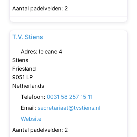
Aantal padelvelden:
2
Favo
Padelclubs
T.V. Stiens
Adres:
Ieleane 4
Stiens
Friesland
9051 LP
Netherlands
Telefoon:
0031 58 257 15 11
Email:
secretariaat
@
tvstiens.nl
Website
Aantal padelvelden:
2