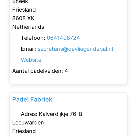
Sneek
Friesland
8608 XK
Netherlands
Telefoon:
0641498724
Email:
secretaris
@
devliegendebal.nl
Website
Aantal padelvelden:
4
Favo
Padelclubs
Padel Fabriek
Adres:
Kalverdijkje 76-B
Leeuwarden
Friesland