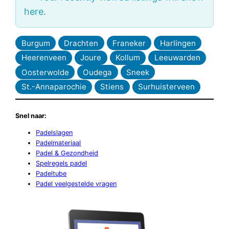
here.
Burgum
Drachten
Franeker
Harlingen
Heerenveen
Joure
Kollum
Leeuwarden
Oosterwolde
Oudega
Sneek
St.-Annaparochie
Stiens
Surhuisterveen
Snel naar:
Padelslagen
Padelmateriaal
Padel & Gezondheid
Spelregels padel
Padeltube
Padel veelgestelde vragen