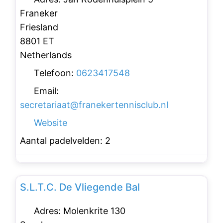
Franeker
Friesland
8801 ET
Netherlands
Telefoon:
0623417548
Email:
secretariaat
@
franekertennisclub.nl
Website
Aantal padelvelden:
2
Favo
Padelclubs
S.L.T.C. De Vliegende Bal
Adres:
Molenkrite 130