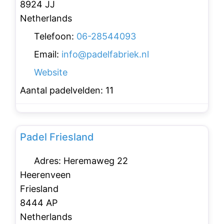
8924 JJ
Netherlands
Telefoon:
06-28544093
Email:
info
@
padelfabriek.nl
Website
Aantal padelvelden:
11
Favo
Padelclubs
Padel Friesland
Adres:
Heremaweg 22
Heerenveen
Friesland
8444 AP
Netherlands