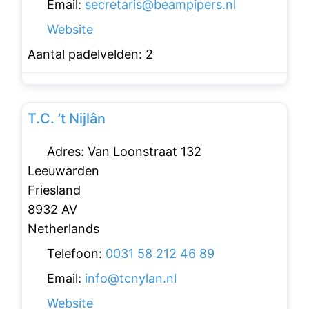
Email:
secretaris
@
beampipers.nl
Website
Aantal padelvelden:
2
Favo
Padelclubs
T.C. ’t Nijlân
Adres:
Van Loonstraat 132
Leeuwarden
Friesland
8932 AV
Netherlands
Telefoon:
0031 58 212 46 89
Email:
info
@
tcnylan.nl
Website