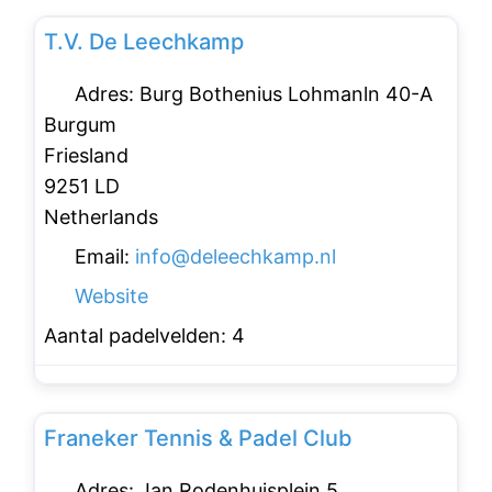
T.V. De Leechkamp
Adres:
Burg Bothenius Lohmanln 40-A
Burgum
Friesland
9251 LD
Netherlands
Email:
info
@
deleechkamp.nl
Website
Aantal padelvelden:
4
Favo
Padelclubs
Franeker Tennis & Padel Club
Adres:
Jan Rodenhuisplein 5