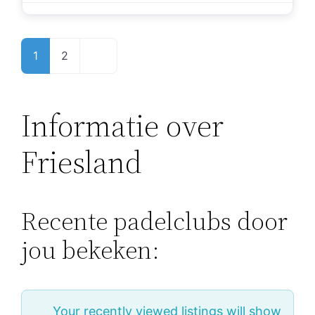
Posts
Older posts
1
2
navigation
Informatie over
Friesland
Recente padelclubs door
jou bekeken:
Your recently viewed listings will show