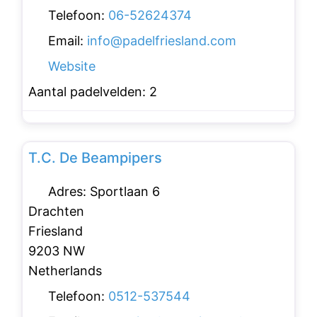
Telefoon:
06-52624374
Email:
info
@
padelfriesland.com
Website
Aantal padelvelden:
2
Favo
Padelclubs
T.C. De Beampipers
Adres:
Sportlaan 6
Drachten
Friesland
9203 NW
Netherlands
Telefoon:
0512-537544